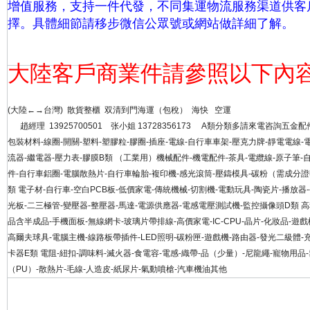
增值服務，支持一件代發，不同集運物流服務渠道供客
擇。具體細節請移步微信公眾號或網站做詳細
了解。
大陸客戶商業件請參照以下內
(大陸←→台灣) 散貨整櫃 双清到門海運（包稅） 海快
趙經理 13925700501 张小姐 13728356173 A類分類多請來電咨詢五金配
包裝材料-線圈-開關-塑料-塑膠粒-膠圈-插座-電線-自行車車架-壓克力牌-靜電電線-
流器-繼電器-壓力表-膠膜B類 （工業用）機械配件-機電配件-茶具-電纜線-原子筆-
件-自行車鋁圈-電腦散熱片-自行車輪胎-複印機-感光滾筒-壓鑄模具-碳粉（需成分
類 電子材-自行車-空白PCB板-低價家電-傳統機械-切割機-電動玩具-陶瓷片-播放器
光板-二三極管-變壓器-整壓器-馬達-電源供應器-電感電壓測試機-監控攝像頭D類 
品含半成品-手機面板-無線網卡-玻璃片帶排線-高價家電-IC-CPU-晶片-化妝品-遊戲
高爾夫球具-電腦主機-線路板帶插件-LED照明-碳粉匣-遊戲機-路由器-發光二級體-
卡器E類 電阻-紐扣-調味料-滅火器-食電容-電感-織帶-品（少量）-尼龍繩-寵物用品
（PU）-散熱片-毛線-人造皮-紙尿片-氣動噴槍-汽車機油其他