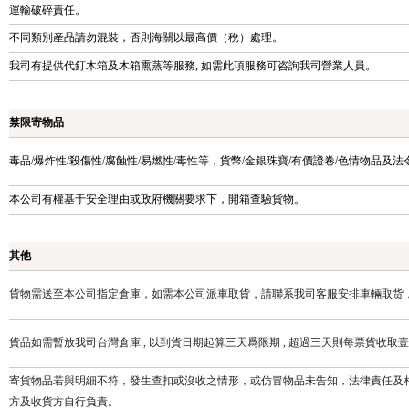
運輸破碎責任。
不同類別産品請勿混裝，否則海關以最高價（稅）處理。
我司有提供代釘木箱及木箱熏蒸等服務, 如需此項服務可咨詢我司營業人員。
禁限寄物品
毒品/爆炸性/殺傷性/腐蝕性/易燃性/毒性等，貨幣/金銀珠寶/有價證卷/色情物品及
本公司有權基于安全理由或政府機關要求下，開箱查驗貨物。
其他
貨物需送至本公司指定倉庫，如需本公司派車取貨，請聯系我司客服安排車輛取货
貨品如需暫放我司台灣倉庫 , 以到貨日期起算三天爲限期 , 超過三天則每票貨收
寄貨物品若與明細不符，發生查扣或沒收之情形，或仿冒物品未告知，法律責任及
方及收貨方自行負責。