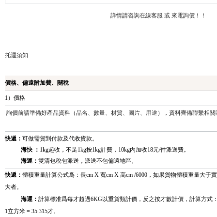
詳情請咨詢在線客服 或 來電詢價！！
托運須知
價格、偏遠附加費、關稅
1）價格
詢價前請準備好產品資料（品名、數量、材質、圖片、用途），資料齊備聯繫相關
快遞：
可做需貨到付款及代收貨款。
海快 ：
1kg起收，不足1kg按1kg計費，10kg內加收18元/件派送費。
海運：
雙清包稅包派送，派送不包偏遠地區。
快遞：
體積重量計算公式爲：長cm X 寬cm X 高cm /6000，如果貨物體積重
大者
。
海運：
計算標准爲每才超過6KG以重貨類計價，反之按才數計價，計算方式：長CM× 寬
1立方米 = 35.315才。