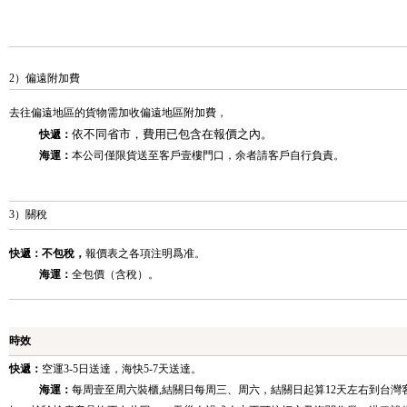
2）偏遠附加費
去往偏遠地區的貨物需加收偏遠地區附加費，
依不同省市，費用已包含在報價之內。
快遞：
海運：
本公司僅限貨送至客戶壹樓門口，余者請客戶自行負責。
3）關稅
快遞：
不包稅
，
報價表之各項注明爲准。
海運：
全包價（含稅）。
時效
快遞：
空運3-5日送達，海快5-7天送達。
海運：
每周壹至周六裝櫃,結關日每周三、周六，結關日起算12天左右到台灣