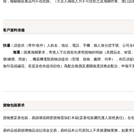
知，檢驗檢疫產品均不在此限。（天災人禍或人力不可抗拒之及海關作業、港口設
客戶資料准備
快遞：
請提供（寄件/收件）人姓名﹑地址﹑電話﹑手機﹑個人身分證字號、公司全
海運：
因應海關要求，寄貨人于出貨前先查明貨物的明細（具體品名、材質
價/總價、用途），機器機電類貨物須提供（型號、規格、廠牌、功率），布匹須提
無印花或繡花、若是染色布提供顔色）爲配合報價及通關速度請務必配合，申報不
貨物包裝要求
貨物應妥善包裝，易損壞或精密貨物需加釘木箱(妥善包裝屬托運人當然責任)，在
易碎品或易損壞物品須以現金交易，易碎品本公司原則上不承接運輸業務，如要求