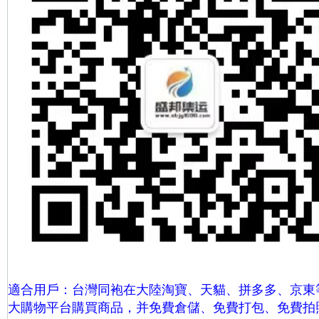
適合用戶：台灣同袍在大陸淘寶、天貓、拼多多、京東
大購物平台購買商品，并免費倉儲、免費打包、
免費拍