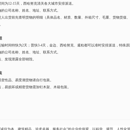
间为12-15天，西哈努克清关各大城市安排派送。
确的公司名称、姓名、地址、联系方式。
货人出货前先查明货物的明细（具体品名、材质、数量、外箱尺寸、毛重、货物货值
。
程
运输时间特快为2天；普快3-4天，金边、西哈努克、暹粒都可以准时安排派送，特殊原
确的公司名称、姓名、地址、联系方式。
装、发现泄露全部销毁。
装
易变性品、易受潮货物请自行包装。
装，易损坏或精密货物需加钉木架、木箱包装。
“诚信为本，建筑精品，追求卓越，服务社会”的企业价值观，以科学、规范、人性化