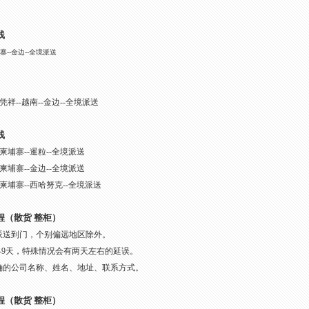
线
埔寨--金边--全境派送
-凭祥--越南--金边--全境派送
线
-柬埔寨--暹粒--全境派送
-柬埔寨--金边--全境派送
--柬埔寨--西哈努克--全境派送
程（散货 整柜）
派送到门，个别偏远地区除外。
7-9天，特殊情况会有两天左右的延误。
确的公司名称、姓名、地址、联系方式。
程（散货 整柜）