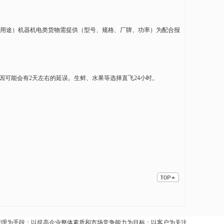
、用途）
机器机电类货物需提
供（型号、规格、厂牌、功率）为配合报
因可能会有2天左右的延误。生鲜、水果等选择直飞24小时。
管理为手段；以提高企业整体素质和市场竞争能力为目标；以客户为关注