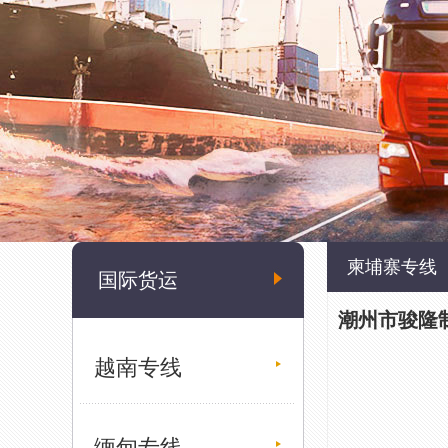
柬埔寨专线
国际货运
潮州市骏隆
越南专线
缅甸专线