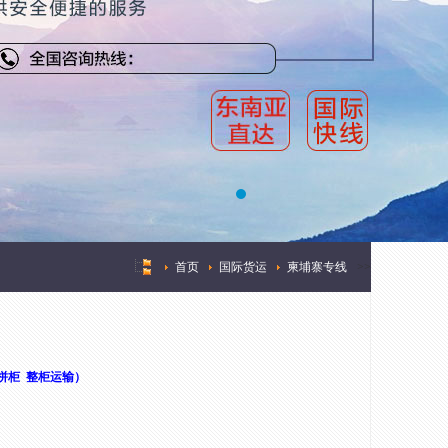
首页
国际货运
柬埔寨专线
>
>
拼柜 整柜运输）