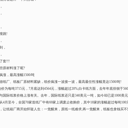
，
，
，
跳!
，
到，
，
!!!
原材料涨了呢?
，最高涨幅1500/吨
厂、纸板厂原材料紧缺，纸价疯涨一波接一波，最高最任性涨幅竟达1500/吨!
每吨3715元，7月底达到4564元，涨幅超过20%;白卡纸方面，去年年底徘徊于560
国际纸浆价格上涨有关。去年，国际纸浆还只是340美元一吨，如今却已是1000美元
月至今，全国70家造纸厂中有69家上调废止收购价，其中18家的涨幅超过每吨100元
纸箱厂商开始怀疑人生：一觉醒来，原纸一纸难求;再一觉醒来，纸板也拿钱买不到