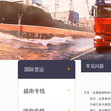
常见问题
国际货运
越南专线
引言：近期原材料价
近日，众多食企纷纷
只有行业大佬受到
缅甸专线
所以，食品圈里流