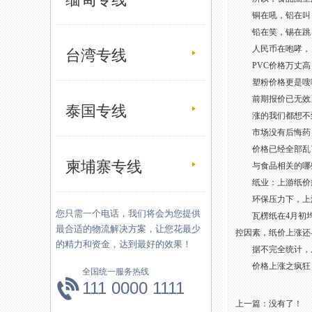
铜在吼，铝在叫
铅在笑，锡在跳
人民币在咆哮，
台湾专线
PVC价格万丈高
塑粉价格更是嗖嗖
前期报价已无效
泰国专线
涨的我们都想不
市场没有后悔药
价格已经全部乱了套
柬埔寨专线
与食品相关的哪些
纸业：上游纸价疯涨
环保压力下，上游纸
您只需一个电话，我们将会为您提供
瓦楞纸在4月初均价为
最合适的物流解决方案，让您花最少
控因素，纸价上涨还与
的精力和资金，达到最好的效果！
据不完全统计，从4
价格上涨之疯狂，让
全国统一服务热线
111 0000 1111
上一篇：没有了！